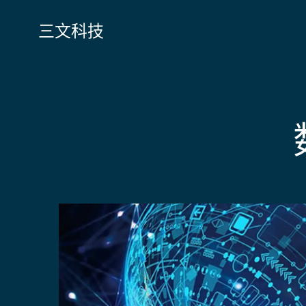
跳
转
三文科技
到
内
容