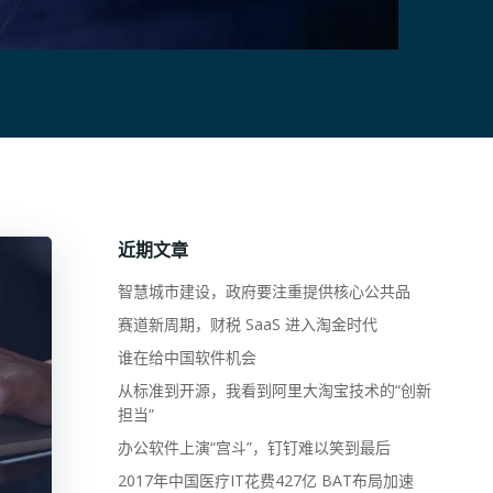
近期文章
智慧城市建设，政府要注重提供核心公共品
赛道新周期，财税 SaaS 进入淘金时代
谁在给中国软件机会
从标准到开源，我看到阿里大淘宝技术的“创新
担当”
办公软件上演“宫斗”，钉钉难以笑到最后
2017年中国医疗IT花费427亿 BAT布局加速