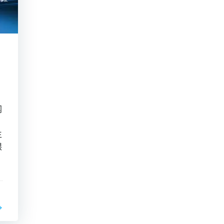
网
生
限